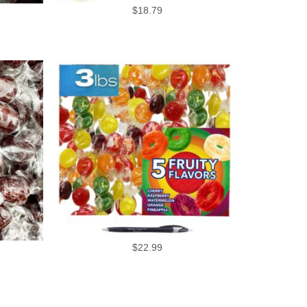
$
18.79
$
22.99