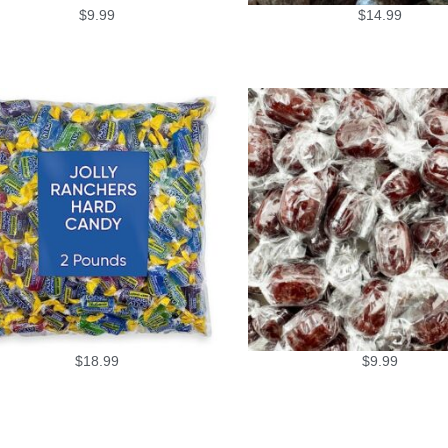
$
9.99
$
14.99
$
18.99
$
9.99