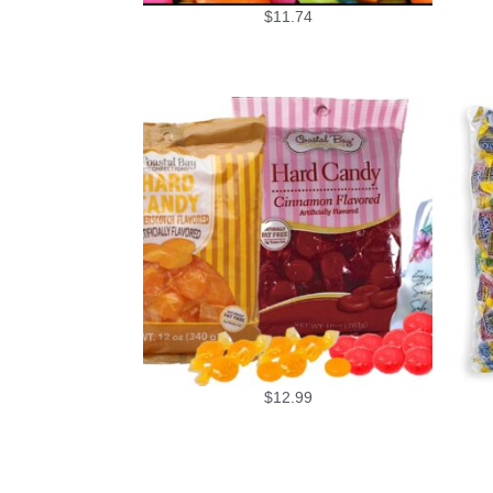
$
11.74
$
12.99