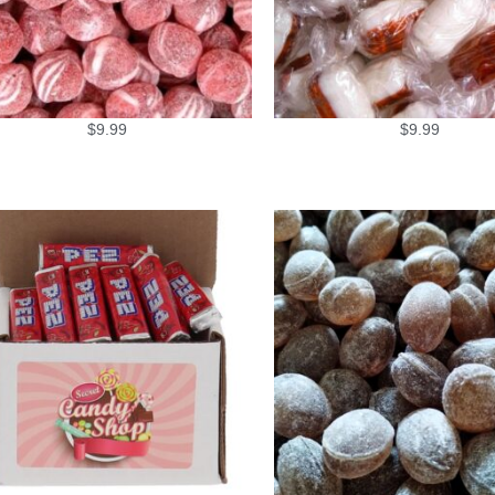
$
9.99
$
9.99