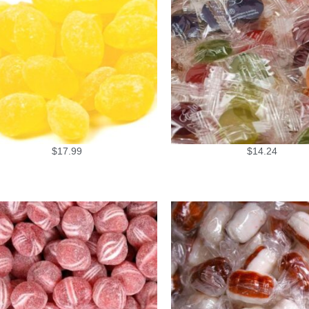
$
17.99
$
14.24