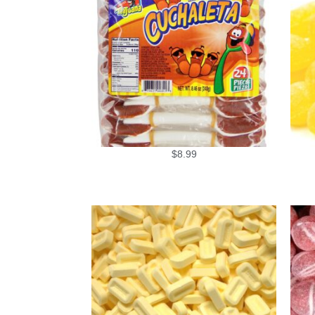
$
8.99