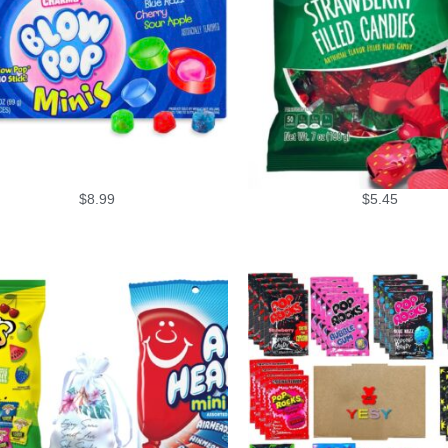
$
8.99
$
5.45