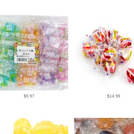
$
9.97
$
14.99