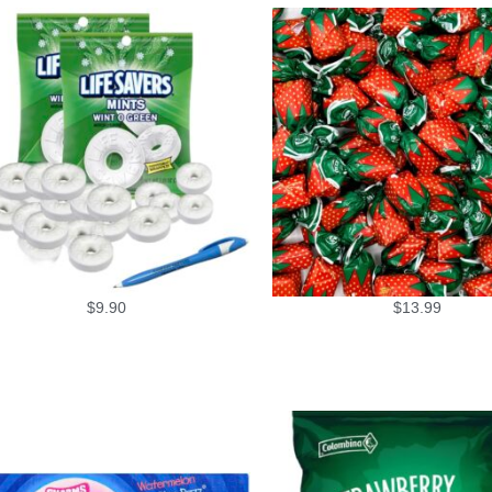
$
9.90
$
13.99