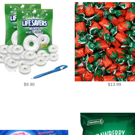
$
9.90
$
13.99