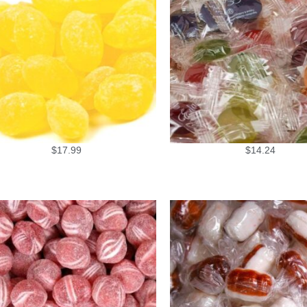
$
17.99
$
14.24