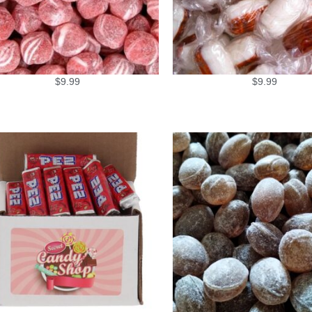
$
9.99
$
9.99