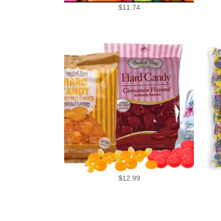
$
11.74
$
12.99