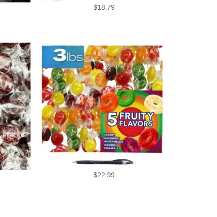
$
18.79
$
22.99