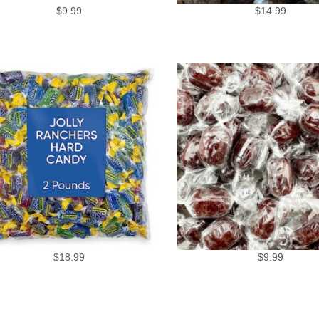
$
9.99
$
14.99
$
18.99
$
9.99