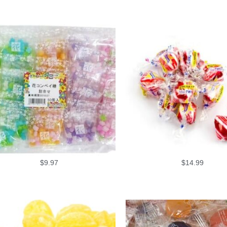
$
9.97
$
14.99