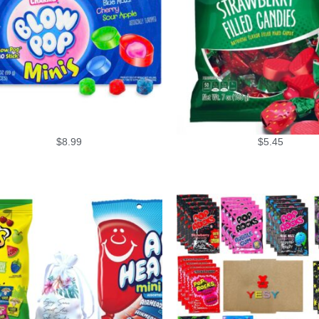
$
8.99
$
5.45