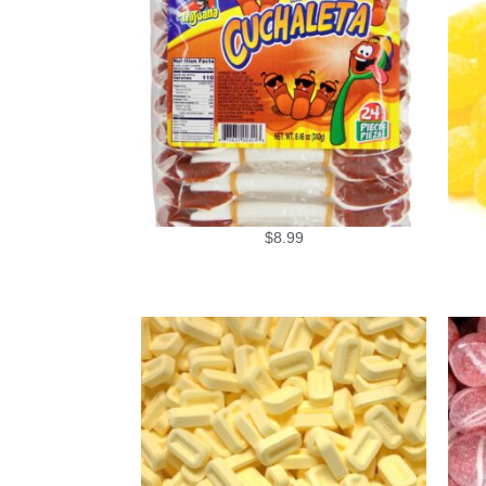
$
8.99