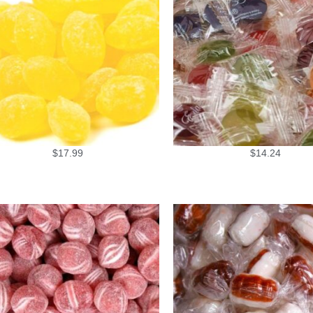
$
17.99
$
14.24