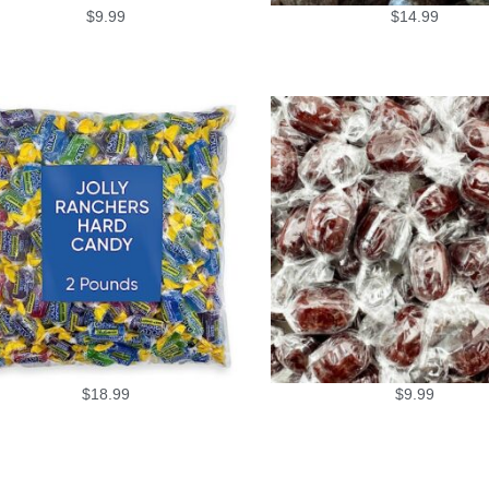
$
9.99
$
14.99
$
18.99
$
9.99