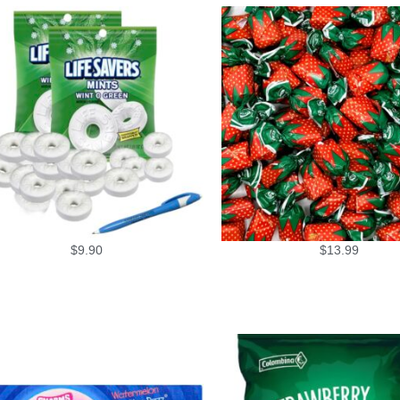
$
9.90
$
13.99