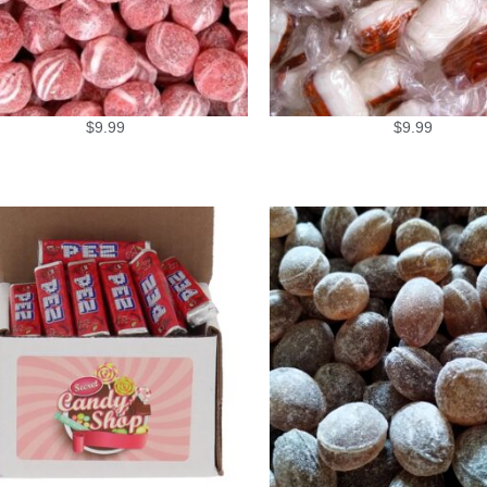
$
9.99
$
9.99