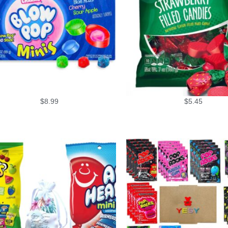
$
8.99
$
5.45