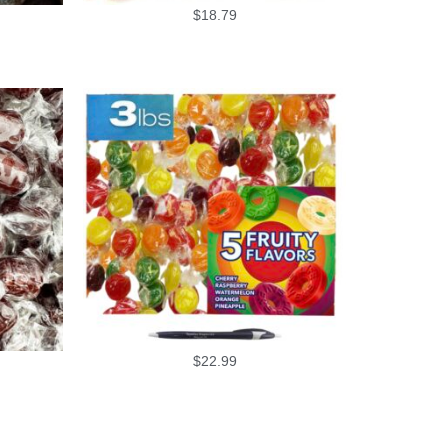
$
18.79
$
22.99