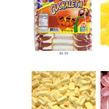
$
8.99