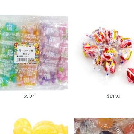
$
9.97
$
14.99