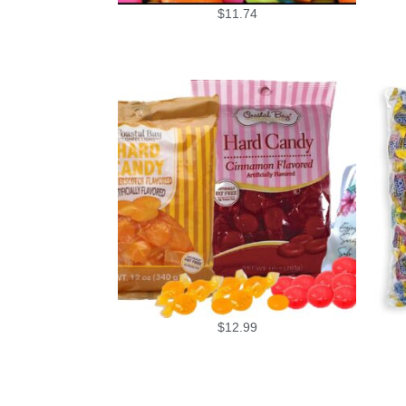
$
11.74
$
12.99