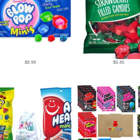
$
8.99
$
5.45