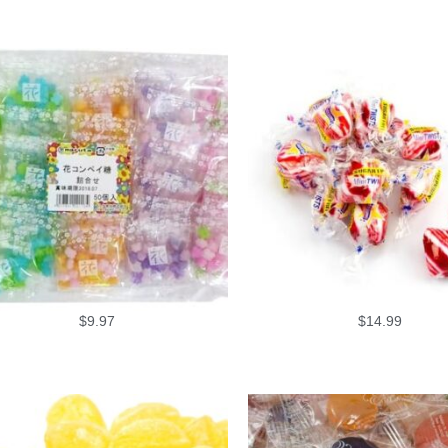
$
9.97
$
14.99