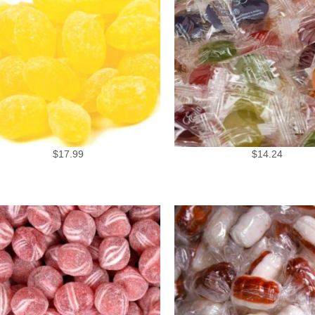
$
17.99
$
14.24