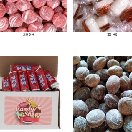
$
9.99
$
9.99