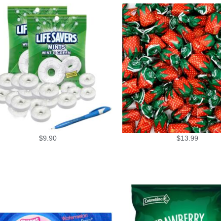
$
9.90
$
13.99