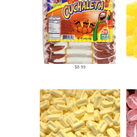
$
8.99