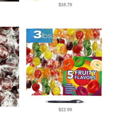
$
18.79
$
22.99