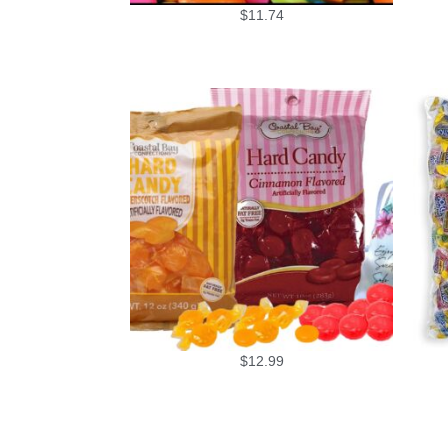
$
11.74
$
12.99