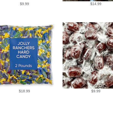
$
9.99
$
14.99
$
18.99
$
9.99