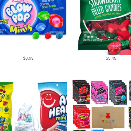
$
8.99
$
5.45