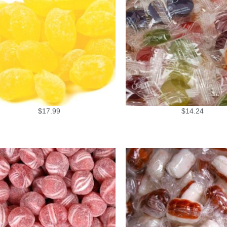
$
17.99
$
14.24