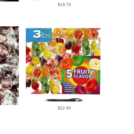
$
18.79
$
22.99