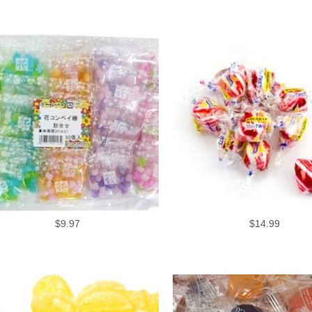
$
9.97
$
14.99