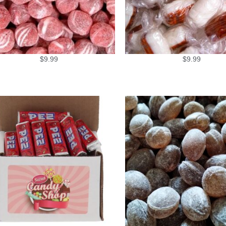
$
9.99
$
9.99