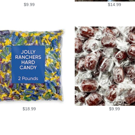
$
9.99
$
14.99
$
18.99
$
9.99