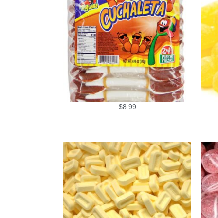
$
8.99