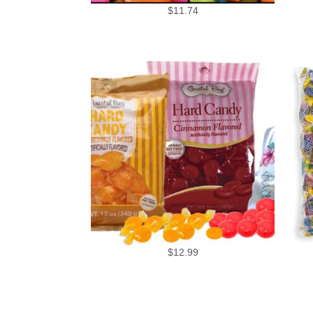
$
11.74
$
12.99