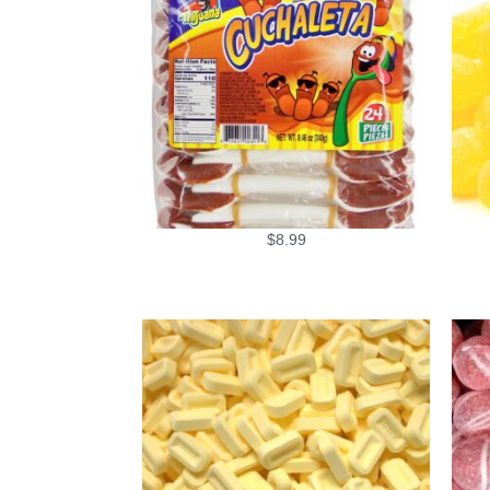
$
8.99