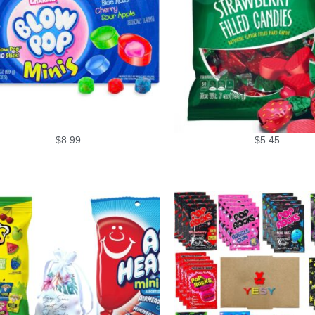
$
8.99
$
5.45