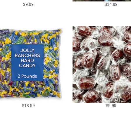
$
9.99
$
14.99
$
18.99
$
9.99