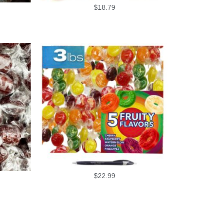
$
18.79
$
22.99