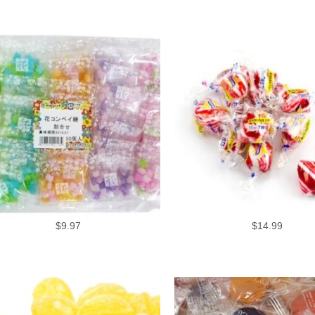
$
9.97
$
14.99