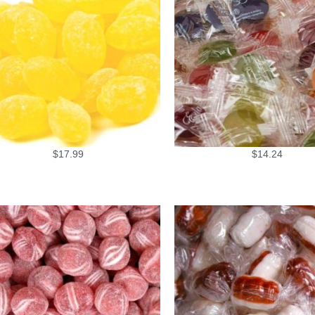
$
17.99
$
14.24