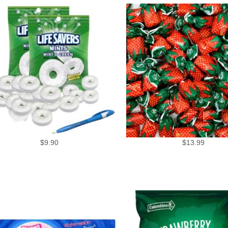
$
9.90
$
13.99