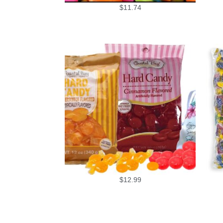
$
11.74
$
12.99