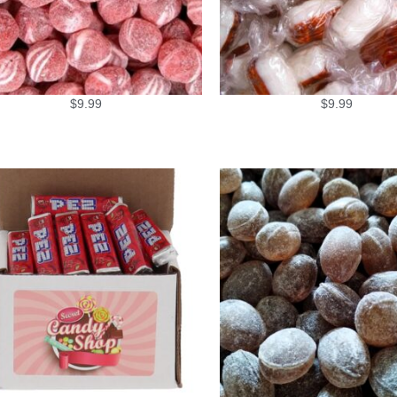
$
9.99
$
9.99