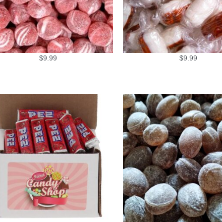
$
9.99
$
9.99