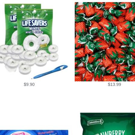
$
9.90
$
13.99