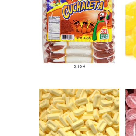
$
8.99