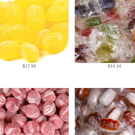
$
17.99
$
14.24