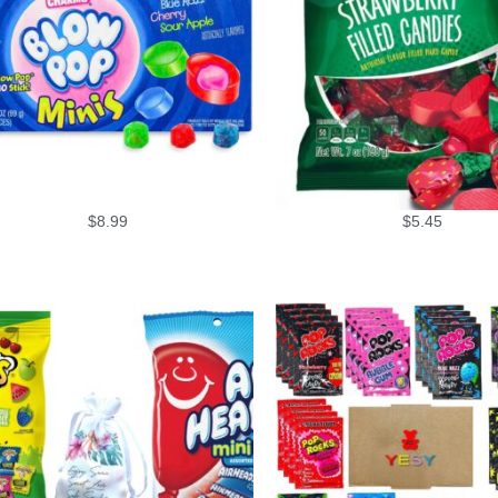
$
8.99
$
5.45