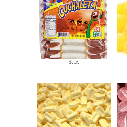
$
8.99