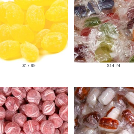
$
17.99
$
14.24