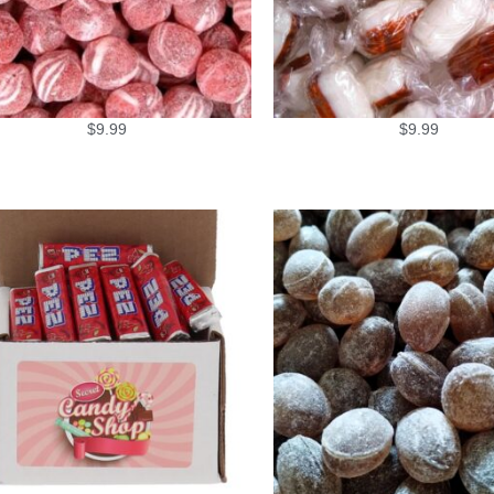
$
9.99
$
9.99