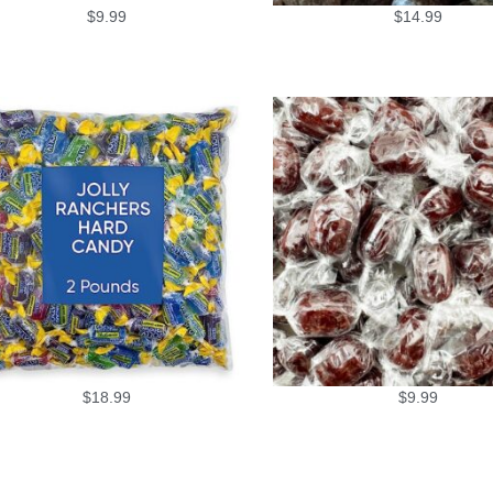
$
9.99
$
14.99
$
18.99
$
9.99