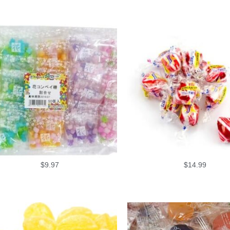
$
9.97
$
14.99