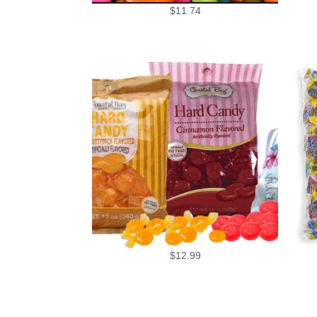
$
11.74
$
12.99