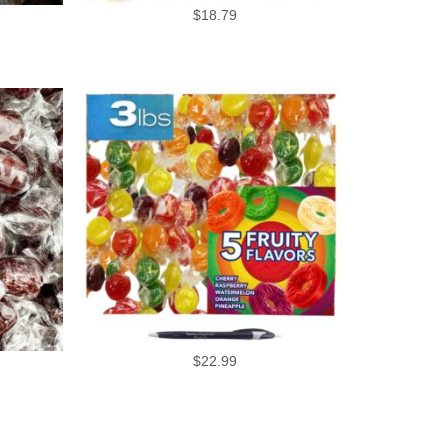
$
18.79
$
22.99