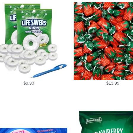
$
9.90
$
13.99