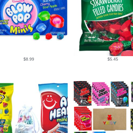
$
8.99
$
5.45