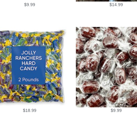
$
9.99
$
14.99
$
18.99
$
9.99