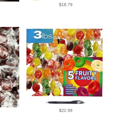
$
18.79
$
22.99