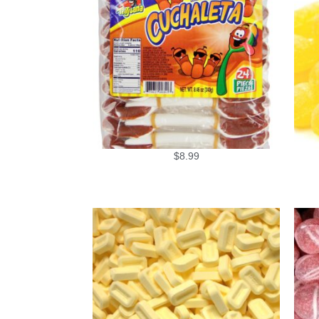
$
8.99