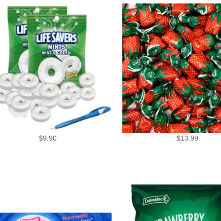
$
9.90
$
13.99