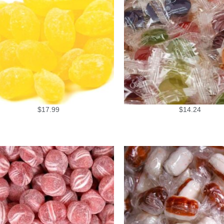
$
17.99
$
14.24