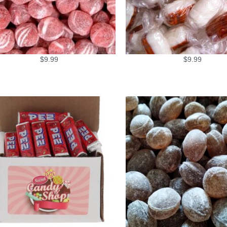
$
9.99
$
9.99