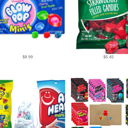
$
8.99
$
5.45