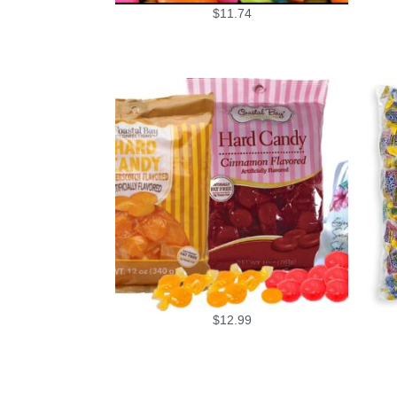
$
11.74
$
12.99