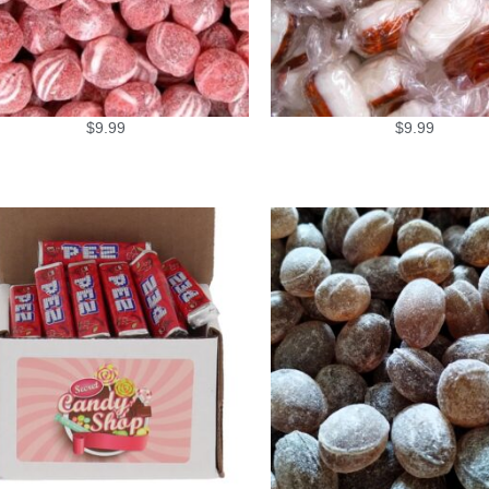
$
9.99
$
9.99