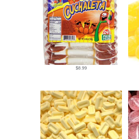
$
8.99