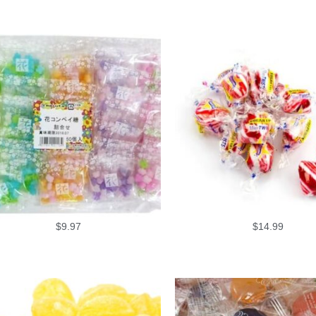
$
9.97
$
14.99