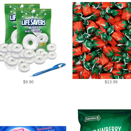
$
9.90
$
13.99