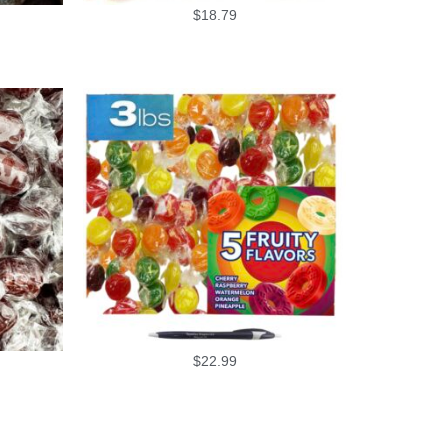
$
18.79
$
22.99