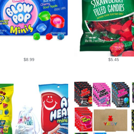
$
8.99
$
5.45