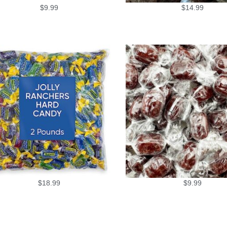
$
9.99
$
14.99
$
18.99
$
9.99