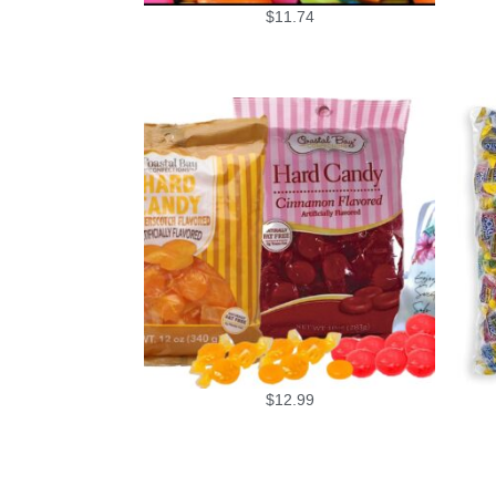
$
11.74
$
12.99