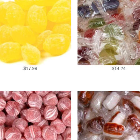
$
17.99
$
14.24