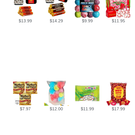
$
13.99
$
14.29
$
9.99
$
11.95
$
7.97
$
12.00
$
11.99
$
17.99