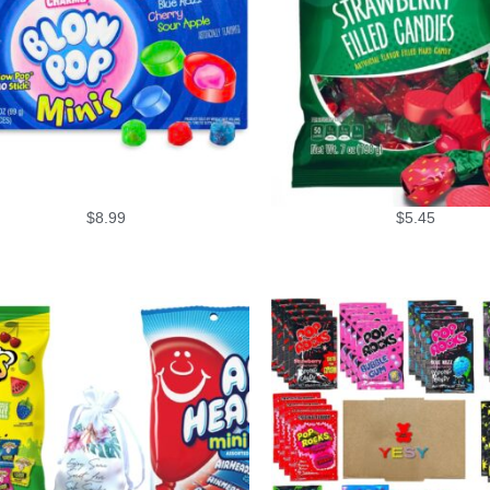
$
8.99
$
5.45