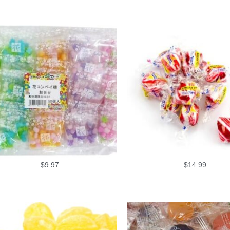
$
9.97
$
14.99