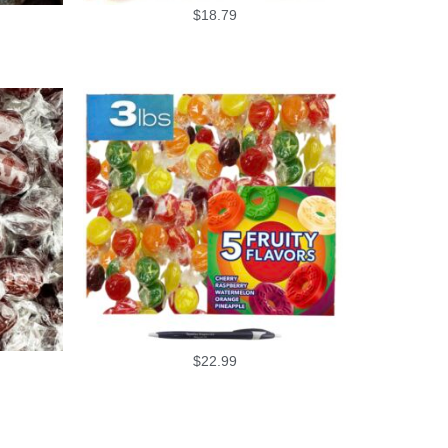
$
18.79
$
22.99