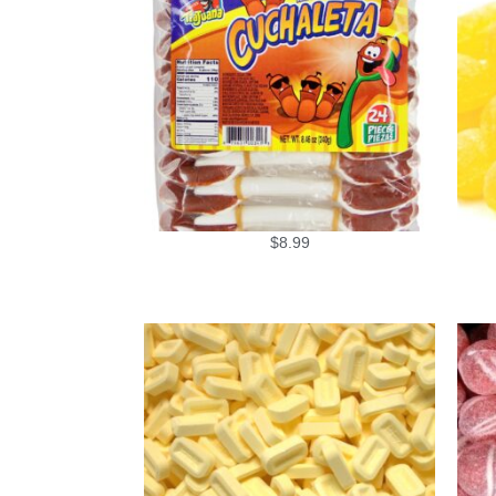
$
8.99