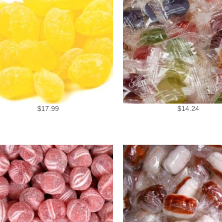
$
17.99
$
14.24