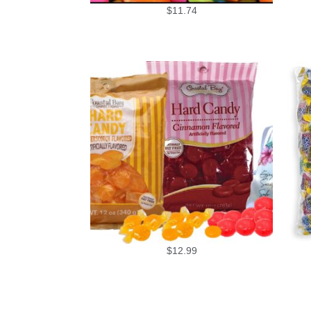
$
11.74
$
12.99