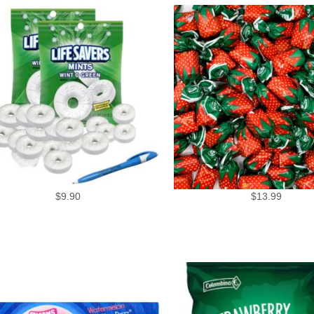
$
9.90
$
13.99