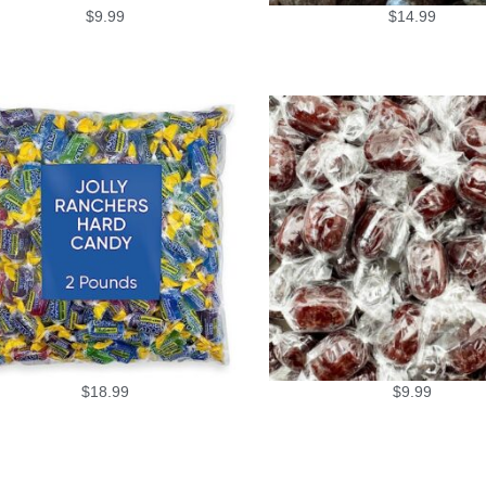
$
9.99
$
14.99
$
18.99
$
9.99