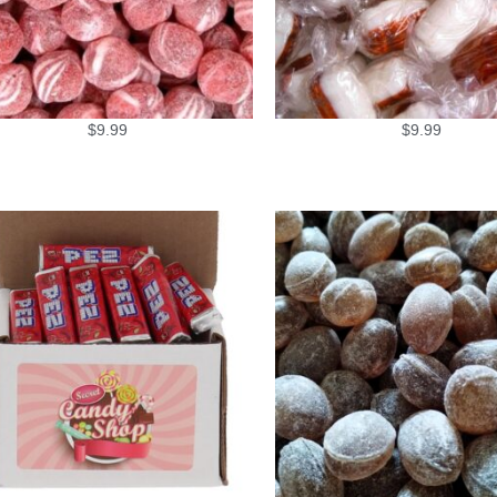
$
9.99
$
9.99