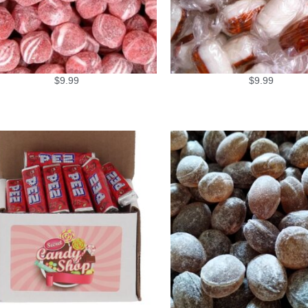
$
9.99
$
9.99