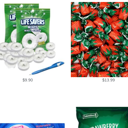
$
9.90
$
13.99