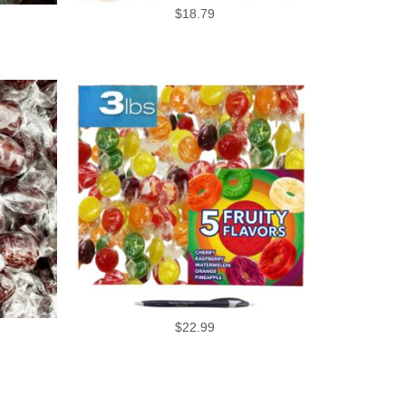
$
18.79
$
22.99