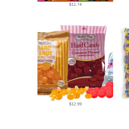
$
11.74
$
12.99