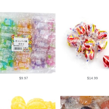
$
9.97
$
14.99