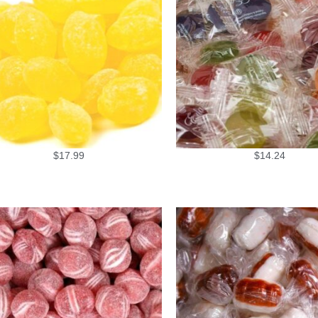
$
17.99
$
14.24