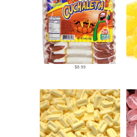
$
8.99