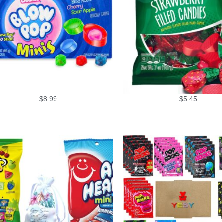
$
8.99
$
5.45