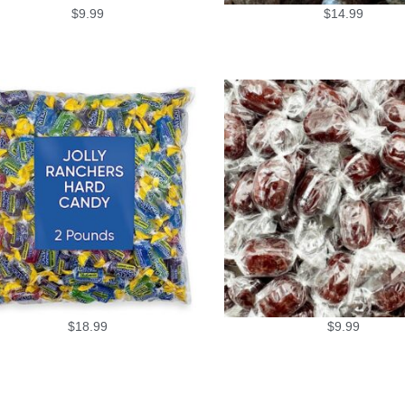
$
9.99
$
14.99
$
18.99
$
9.99