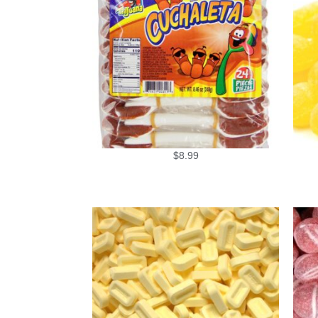
$
8.99