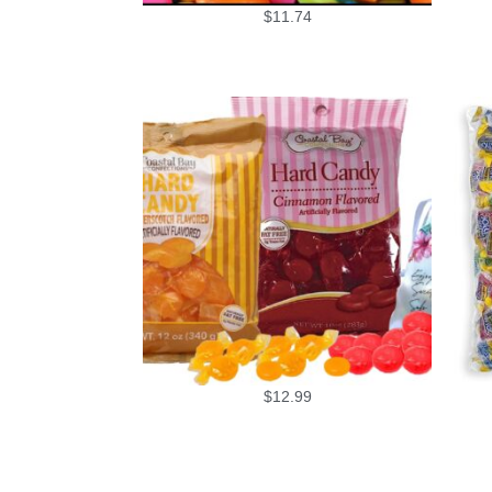
$
11.74
$
12.99