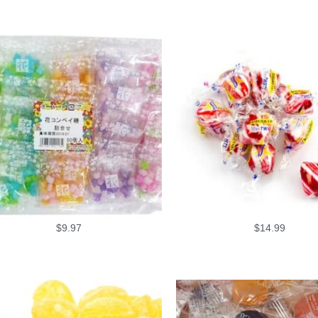
$
9.97
$
14.99