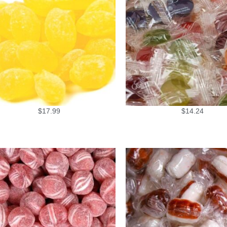
$
17.99
$
14.24