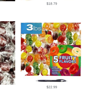
$
18.79
$
22.99