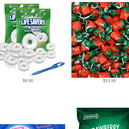
$
9.90
$
13.99