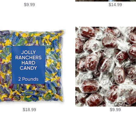
$
9.99
$
14.99
$
18.99
$
9.99