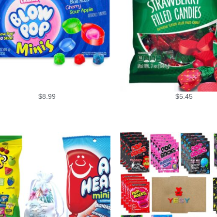
$
8.99
$
5.45