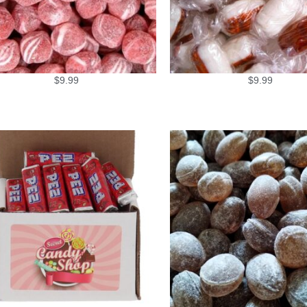
$
9.99
$
9.99