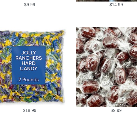
$
9.99
$
14.99
$
18.99
$
9.99