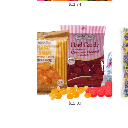
$
11.74
$
12.99