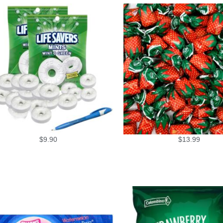
$
9.90
$
13.99