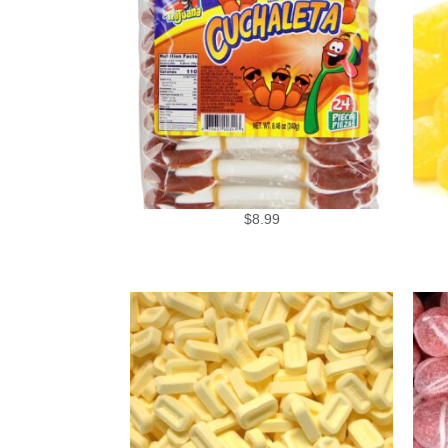
$
8.99