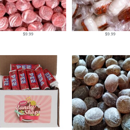
$
9.99
$
9.99