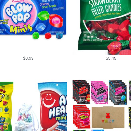
$
8.99
$
5.45