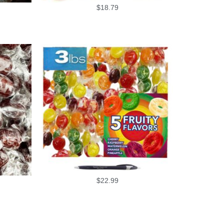
$
18.79
$
22.99