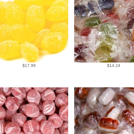
$
17.99
$
14.24