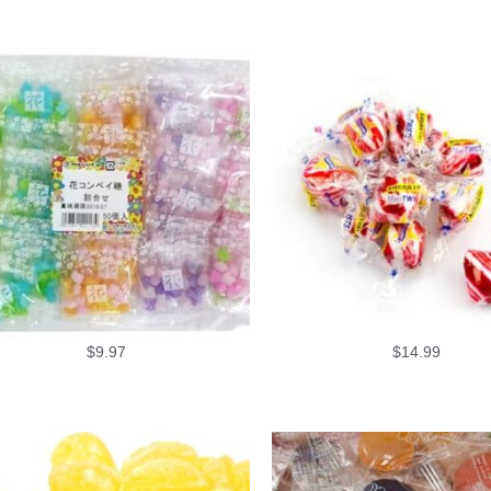
$
9.97
$
14.99